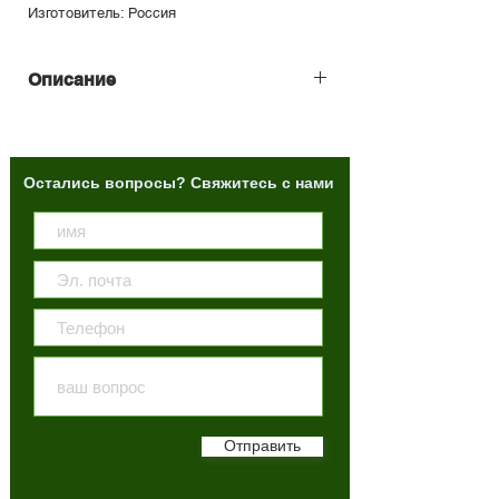
Изготовитель: Россия
Описание
Обрезной брус 2-го сорта по 
характеристикам почти не уступает 
бруса 1-го сорта, но может иметь обзол, 
Остались вопросы? Свяжитесь с нами
смоляные карманы и синеватые пятна.
По размеру обрезной брус обычно 
бывает 100, 150, 200 мм в толщину и 
100, 150, 200 мм в ширину, 3, 6 м. в 
длину. рус 2-го сорта по описанию 
внешнего вида выглядит менее 
презентабельно в сравнении с 
первосортным, допускается наличие 
не больших выпавших сучков, 
кармашков смолы, потемнений и 
грибковых пятен, глубоких трещин.
Отправить